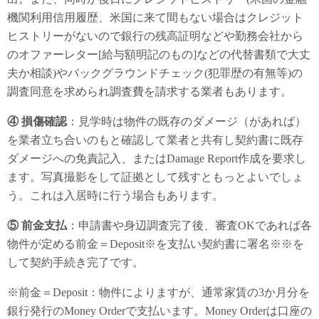
機関利用信用履歴、米国に来て間もない場合はクレジット
ヒストリーがないので銀行の残高証明などや勤務会社から
のオファーレター[給与額明記のもの]などの代替書類で大丈
夫か相談)やバックグラウンドチェック(犯罪歴の有無等)の
調査同意を求められ調査費を請求する業者もあります。
④ 損傷確認
：見学時は物件の既存のダメージ（があれば）
を業者立ち合いのもと確認して業者と共有し契約書に既存
ダメージへの免責記入、またはDamage Report作成を要求し
ます。写真撮影をして証拠として残すともっとよいでしょ
う。これは入居時に行う場合もあります。
⑤
前金支払
：申請書や身辺調査完了後、審査OKであれば各
物件が定める前金＝Deposit※を支払い契約書に署名※※を
して契約手続き完了です。
※前金＝Deposit：物件によりますが、通常家賃の3か月分を
銀行発行のMoney Orderで支払います。Money Orderは口座の