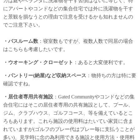
カは庭やベランダに洗濯物を干す習慣はないに等しく、特
にアパートやコンドなどの集合住宅では外に洗濯物を干す
と景観を損なうとの理由で注意を受けるかも知れませんの
でご注意下さい。
・バスルーム数
：寝室数もですが、複数人数で同居の場合
はこちらも考慮したいです。
・ウオーキング・クローゼット
：あると大変便利です。
・パントリー(納屋)など収納スペース
：物持ちの方は特に要
確認ですね。
・居住者専用共有施設
：Gated Communityやコンドなどの集
合住宅にはそこの居住者専用の共有施設として、プール、
ジム、クラブハウス、ゴルフコース、等を備えているとこ
ろもあります。これら施設の使用料はたいてい家賃に含ま
れていますが(ゴルフのプレー代はプレー毎に支払うことが
多い)、見学時に念の為利用できる施設と使用方法・使用料