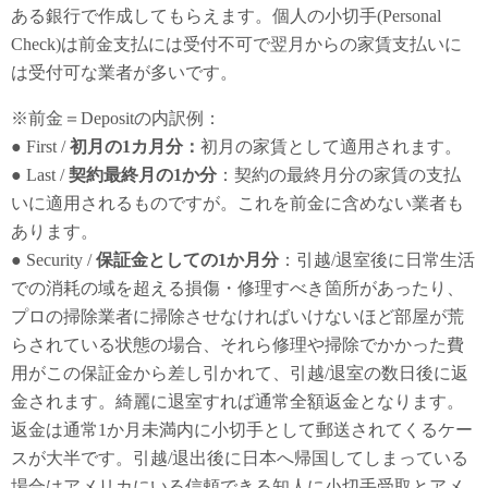
ある銀行で作成してもらえます。個人の小切手(Personal
Check)は前金支払には受付不可で翌月からの家賃支払いに
は受付可な業者が多いです。
※前金＝Depositの内訳例：
● First /
初月の1カ月分：
初月の家賃として適用されます。
● Last /
契約最終月の1か分
：契約の最終月分の家賃の支払
いに適用されるものですが。これを前金に含めない業者も
あります。
● Security /
保証金としての1か月分
：引越/退室後に日常生活
での消耗の域を超える損傷・修理すべき箇所があったり、
プロの掃除業者に掃除させなければいけないほど部屋が荒
らされている状態の場合、それら修理や掃除でかかった費
用がこの保証金から差し引かれて、引越/退室の数日後に返
金されます。綺麗に退室すれば通常全額返金となります。
返金は通常1か月未満内に小切手として郵送されてくるケー
スが大半です。引越/退出後に日本へ帰国してしまっている
場合はアメリカにいる信頼できる知人に小切手受取とアメ