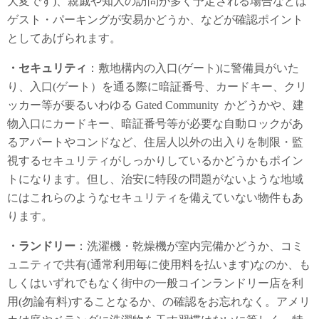
大変です)、親戚や知人の訪問が多く予定される場合などは
ゲスト・パーキングが安易かどうか、などが確認ポイント
としてあげられます。
・セキュリティ
：敷地構内の入口(ゲート)に警備員がいた
り、入口(ゲート）を通る際に暗証番号、カードキー、クリ
ッカー等が要るいわゆる Gated Community かどうかや、建
物入口にカードキー、暗証番号等が必要な自動ロックがあ
るアパートやコンドなど、住居人以外の出入りを制限・監
視するセキュリティがしっかりしているかどうかもポイン
トになります。但し、治安に特段の問題がないような地域
にはこれらのようなセキュリティを備えていない物件もあ
ります。
・ランドリー
：洗濯機・乾燥機が室内完備かどうか、コミ
ュニティで共有(通常利用毎に使用料を払います)なのか、も
しくはいずれでもなく街中の一般コインランドリー店を利
用(勿論有料)することなるか、の確認をお忘れなく。アメリ