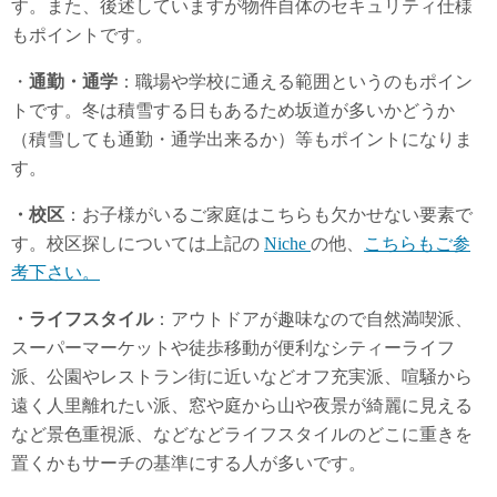
す。また、後述していますが物件自体のセキュリティ仕様
もポイントです。
・
通勤・通学
：職場や学校に通える範囲というのもポイン
トです。冬は積雪する日もあるため坂道が多いかどうか
（積雪しても通勤・通学出来るか）等もポイントになりま
す。
・校区
：お子様がいるご家庭はこちらも欠かせない要素で
す。校区探しについては上記の
Niche
の他、
こちらもご参
考下さい。
・ライフスタイル
：アウトドアが趣味なので自然満喫派、
スーパーマーケットや徒歩移動が便利なシティーライフ
派、公園やレストラン街に近いなどオフ充実派、喧騒から
遠く人里離れたい派、窓や庭から山や夜景が綺麗に見える
など景色重視派、などなどライフスタイルのどこに重きを
置くかもサーチの基準にする人が多いです。