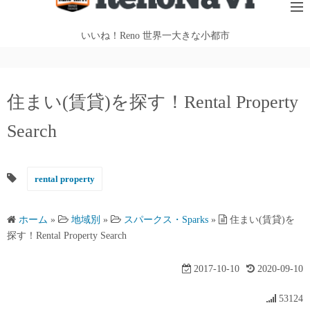
テ
ン
いいね！Reno 世界一大きな小都市
ツ
へ
ス
住まい(賃貸)を探す！Rental Property
キ
ッ
Search
プ
rental property
ホーム
»
地域別
»
スパークス・Sparks
»
住まい(賃貸)を
探す！Rental Property Search
2017-10-10
2020-09-10
53124