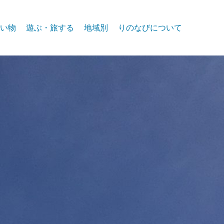
い物
遊ぶ・旅する
地域別
りのなびについて
event
スパークス
お問合せ
リノ北部
プライバシー
リノ中心部
リノ南部
タホー湖