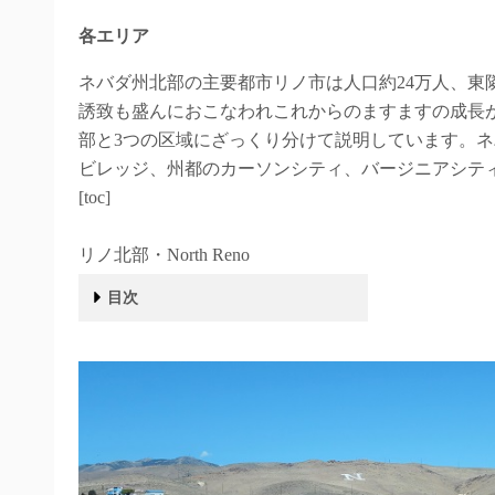
各エリア
ネバダ州北部の主要都市リノ市は人口約24万人、東隣
誘致も盛んにおこなわれこれからのますますの成長
部と3つの区域にざっくり分けて説明しています。
ビレッジ、州都のカーソンシティ、バージニアシテ
[toc]
リノ北部・North Reno
目次
リノ北部・North Reno
リノ中心部・Central Reno
リノ南部・South Reno
スパークス・Sparks
タホ湖・Lake Tahoe
カーソンシティ・Carson City
バージニアシティー・Virginia City