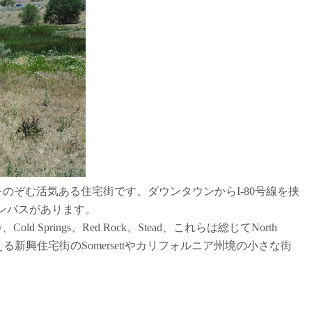
ntainをのぞむ活気ある住宅街です。ダウンタウンからI-80号線を挟
ンパスがあります。
lley、Cold Springs、Red Rock、Stead、これらは総じてNorth
える新興住宅街のSomersettやカリフォルニア州境の小さな街