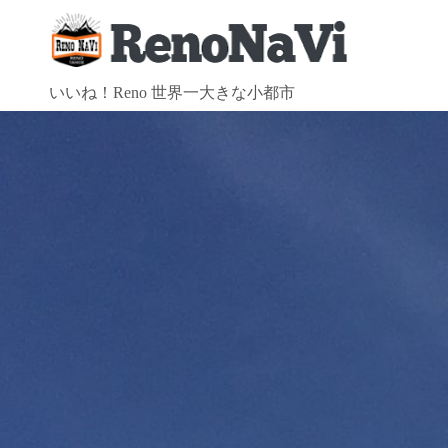
コ
ン
テ
ン
いいね！Reno 世界一大きな小都市
ツ
へ
ス
キ
ッ
プ