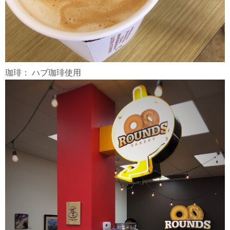
珈琲： ハブ珈琲使用