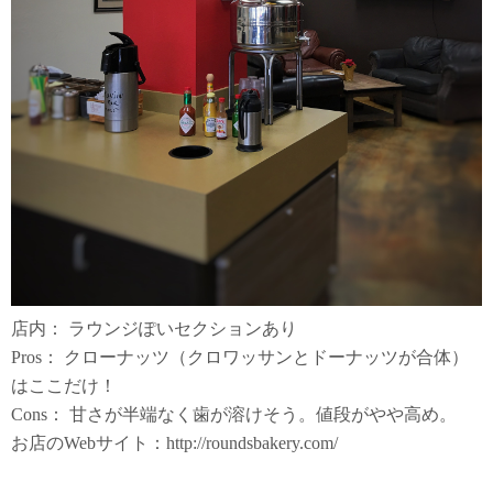
店内： ラウンジぽいセクションあり
Pros： クローナッツ（クロワッサンとドーナッツが合体）
はここだけ！
Cons： 甘さが半端なく歯が溶けそう。値段がやや高め。
お店のWebサイト：http://roundsbakery.com/