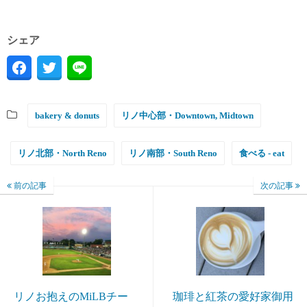
シェア
bakery & donuts
リノ中心部・Downtown, Midtown
リノ北部・North Reno
リノ南部・South Reno
食べる - eat
前の記事
次の記事
リノお抱えのMiLBチー
珈琲と紅茶の愛好家御用