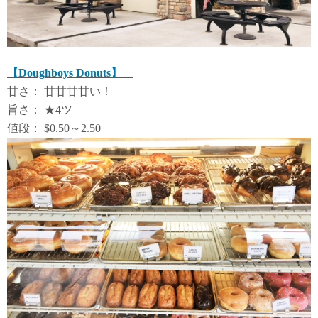
【Doughboys Donuts】
甘さ： 甘甘甘甘い！
旨さ： ★4ツ
値段： $0.50～2.50