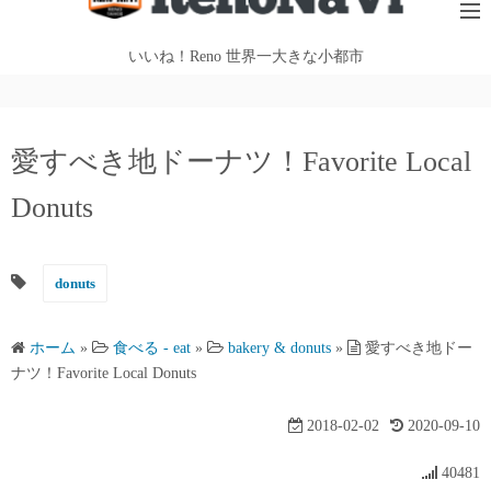
テ
ン
いいね！Reno 世界一大きな小都市
ツ
へ
ス
愛すべき地ドーナツ！Favorite Local
キ
ッ
Donuts
プ
donuts
ホーム
»
食べる - eat
»
bakery & donuts
»
愛すべき地ドー
ナツ！Favorite Local Donuts
2018-02-02
2020-09-10
40481