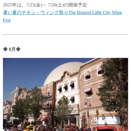
2025年は、7/25(金)～ 7/26(土)の開催予定
暑い夏のチキン・ウィング祭りThe Biggest Little City Wing
Fest
◆
8月
◆