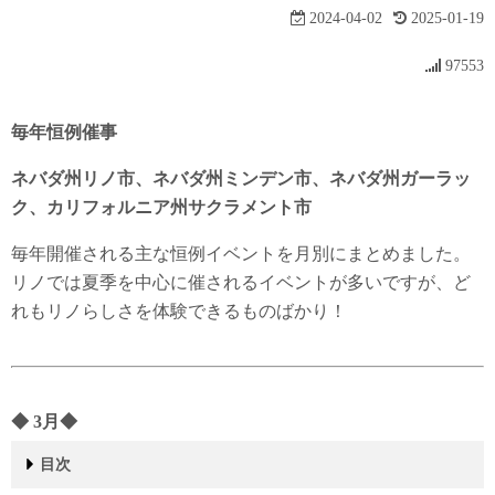
2024-04-02
2025-01-19
97553
毎年恒例催事
ネバダ州リノ市、ネバダ州ミンデン市、ネバダ州ガーラッ
ク、カリフォルニア州サクラメント市
毎年開催される主な恒例イベントを月別にまとめました。
リノでは夏季を中心に催されるイベントが多いですが、ど
れもリノらしさを体験できるものばかり！
◆
3
月
◆
目次
◆ 3月◆
◆ 4月◆
◆ 5月◆
◆ 6月◆
◆ 7月◆
American Century Celebrity Golf Championship
2024年は、7/9(水)～ 7/13(日)の開催予定スポーツ選手やエ
◆ 8月◆
◆ 9月◆
◆ 10月◆
◆ 11月 ◆
◆ 12月 ◆
◆ 年中行事 ◆