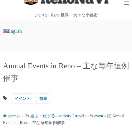
テ
ン
いいね！Reno 世界一大きな小都市
ツ
へ
English
ス
キ
ッ
プ
Annual Events in Reno – 主な毎年恒例
催事
イベント
観光
ホーム
»
遊ぶ・旅する - activity / travel
»
event
»
Annual
Events in Reno - 主な毎年恒例催事