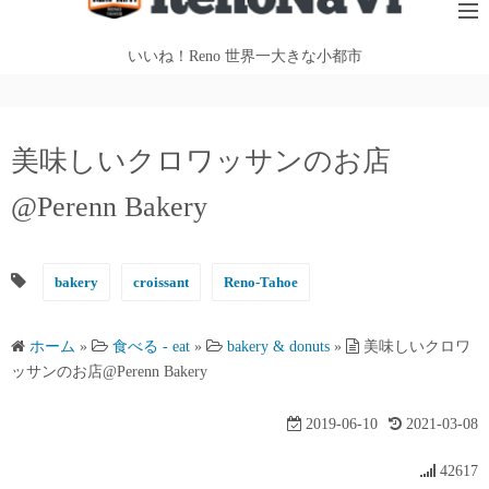
テ
ン
いいね！Reno 世界一大きな小都市
ツ
へ
ス
美味しいクロワッサンのお店
キ
ッ
@Perenn Bakery
プ
bakery
croissant
Reno-Tahoe
ホーム
»
食べる - eat
»
bakery & donuts
»
美味しいクロワ
ッサンのお店@Perenn Bakery
2019-06-10
2021-03-08
42617