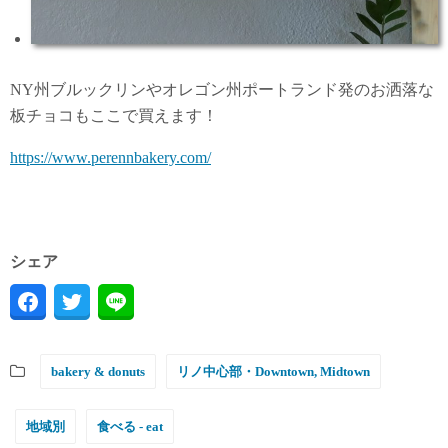
NY州ブルックリンやオレゴン州ポートランド発のお洒落な
板チョコもここで買えます！
https://www.perennbakery.com/
シェア
bakery & donuts
リノ中心部・Downtown, Midtown
地域別
食べる - eat