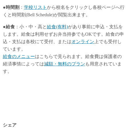
●時間割
：
学校リスト
から校名をクリックし各校ページへ行
くと時間割(Bell Schedule)が閲覧出来ます。
●給食
：小・中・高と
給食(有料)
があり事前に申込・支払を
します。給食は利用せずお弁当持参でもOKです。給食の申
込・支払は各校にて受付、または
オンライン
上でも受付し
ています。
給食のメニュー
はこちらで見られます。給食費は保護者の
経済事情によっては
減額・無料のプラン
も用意されていま
す。
シェア