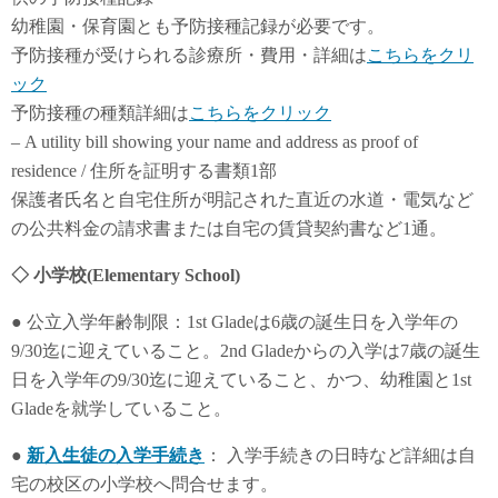
幼稚園・保育園とも予防接種記録が必要です。
予防接種が受けられる診療所・費用・詳細は
こちらをクリ
ック
予防接種の種類詳細は
こちらをクリック
– A utility bill showing your name and address as proof of
residence / 住所を証明する書類1部
保護者氏名と自宅住所が明記された直近の水道・電気など
の公共料金の請求書または自宅の賃貸契約書など1通。
◇ 小学校(Elementary School)
● 公立入学年齢制限：1st Gladeは6歳の誕生日を入学年の
9/30迄に迎えていること。2nd Gladeからの入学は7歳の誕生
日を入学年の9/30迄に迎えていること、かつ、幼稚園と1st
Gladeを就学していること。
●
新入生徒の入学手続き
： 入学手続きの日時など詳細は自
宅の校区の小学校へ問合せます。