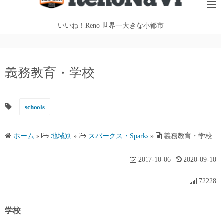
テ
ン
いいね！Reno 世界一大きな小都市
ツ
へ
ス
義務教育・学校
キ
ッ
プ
schools
ホーム
»
地域別
»
スパークス・Sparks
»
義務教育・学校
2017-10-06
2020-09-10
72228
学校