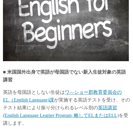
■ 米国国外出身で英語が母国語でない新入生徒対象の英語
講習
英語を母国語としない生徒は
ワ―ショー郡教育委員会の
EL（English Language)課
が実施する英語テストを受け、その
テスト結果により振り分けられるレベル別の
英語講習
(English Language Learner Program, 略してELまたはELL)
を受
講します。