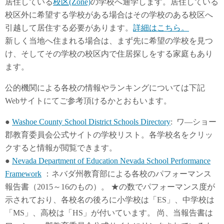
居住している
校区(Zone)
の学校へ通学します。居住している
校区外に希望する学校がある場合はその学校のある校区へ
引越して居住する必要があります。
詳細はこちら。
新しく当地へ住まれる場合は、まず先に希望の学校を見つ
け、そしてその学校の校区内で住居探しをする家庭もあり
ます。
公的機関による各校の情報やランキングについては下記
Webサイトにてご参考頂けるかとおもいます。
●
Washoe County School District Schools Directory
: ワ―ショー
郡教育委員会公式サイトの学校リスト。各学校名をクリッ
クすると情報が閲覧できます。
●
Nevada Department of Education Nevada School Performance
Framework
：ネバダ州教育部による各校のパフォーマンス
報告書（2015～16のもの）。 ★の数でパフォーマンス度が
示されており、各校名の後ろに小学校は「ES」、中学校は
「MS」、高校は「HS」が付いています。 尚、当報告書は