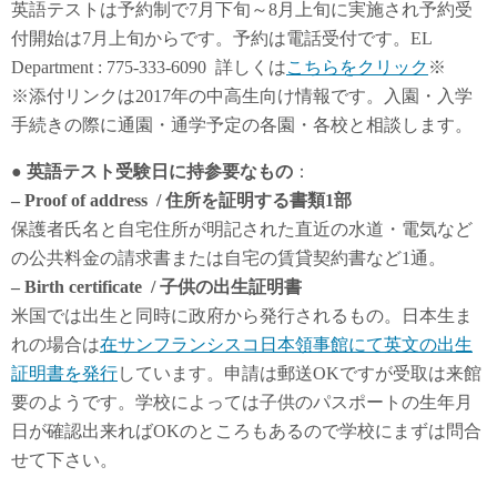
英語テストは予約制で7月下旬～8月上旬に実施され予約受
付開始は7月上旬からです。予約は電話受付です。EL
Department : 775-333-6090 詳しくは
こちらをクリック
※
※添付リンクは2017年の中高生向け情報です。入園・入学
手続きの際に通園・通学予定の各園・各校と相談します。
● 英語テスト受験日に持参要なもの
：
– Proof of address / 住所を証明する書類1部
保護者氏名と自宅住所が明記された直近の水道・電気など
の公共料金の請求書または自宅の賃貸契約書など1通。
– Birth certificate / 子供の出生証明書
米国では出生と同時に政府から発行されるもの。日本生ま
れの場合は
在サンフランシスコ日本領事館にて英文の出生
証明書を発行
しています。申請は郵送OKですが受取は来館
要のようです。学校によっては子供のパスポートの生年月
日が確認出来ればOKのところもあるので学校にまずは問合
せて下さい。