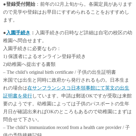
●登録受付開始
：前年の12月上旬から。各園定員があります
ので見学や登録はお早目にすすめられることをおすすめし
ます。
●
入園手続き
：
入園手続きの日時など詳細は自宅の校区の幼
稚園へ問合せます。
入園手続きに必要なもの：
1) 保護者によるオンライン登録手続き
2)幼稚園へ提出する書類
– The child’s original birth certificate / 子供の出生証明書
米国では出生と同時に政府から発行されるもの。日本生ま
れの場合は
在サンフランシスコ日本領事館にて英文の出生
証明書を発行
しています。申請は郵送OKですが受取は来館
要のようです。幼稚園によっては子供のパスポートの生年
月日が確認出来ればOKのところもあるので幼稚園にまずは
問合せて下さい。
– The child’s immunization record from a health care provider / 子
供の予防接種記録