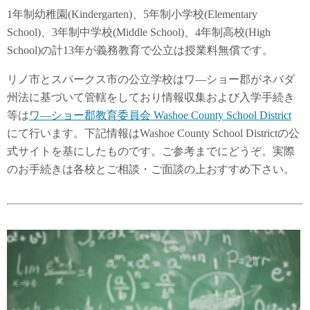
1年制幼稚園(Kindergarten)、5年制小学校(Elementary
School)、3年制中学校(Middle School)、4年制高校(High
School)の計13年が義務教育で公立は授業料無償です。
リノ市とスパークス市の公立学校はワ―ショー郡がネバダ
州法に基づいて管轄をしており情報収集および入学手続き
等は
ワ―ショー郡教育委員会 Washoe County School District
にて行います。下記情報はWashoe County School Districtの公
式サイトを基にしたものです。ご参考までにどうぞ。実際
のお手続きは各校とご相談・ご面談の上おすすめ下さい。