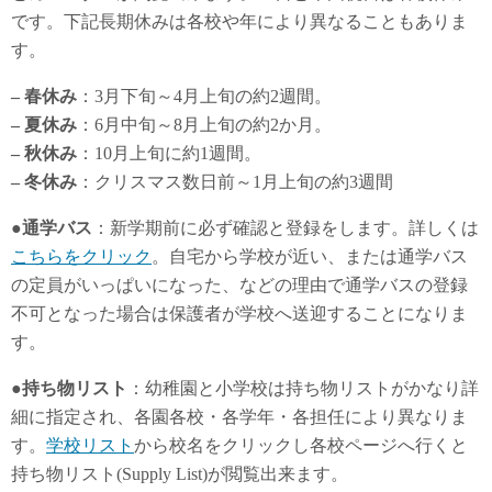
です。下記長期休みは各校や年により異なることもありま
す。
– 春休み
：3月下旬～4月上旬の約2週間。
– 夏休み
：6月中旬～8月上旬の約2か月。
– 秋休み
：10月上旬に約1週間。
– 冬休み
：クリスマス数日前～1月上旬の約3週間
●通学バス
：新学期前に必ず確認と登録をします。詳しくは
こちらをクリック
。自宅から学校が近い、または通学バス
の定員がいっぱいになった、などの理由で通学バスの登録
不可となった場合は保護者が学校へ送迎することになりま
す。
●持ち物リスト
：幼稚園と小学校は持ち物リストがかなり詳
細に指定され、各園各校・各学年・各担任により異なりま
す。
学校リスト
から校名をクリックし各校ページへ行くと
持ち物リスト(Supply List)が閲覧出来ます。