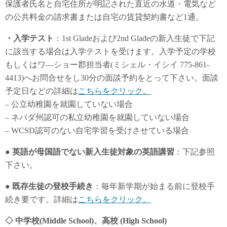
保護者氏名と自宅住所が明記された直近の水道・電気など
の公共料金の請求書または自宅の賃貸契約書など1通。
・入学テスト
：1st Gladeおよび2nd Gladeの新入生徒で下記
に該当する場合は入学テストを受けます。入学予定の学校
もしくはワ―ショー郡担当者(ミシェル・イシイ 775-861-
4413)へお問合せをし30分の面談予約をとって下さい。面談
予定日などの詳細は
こちらをクリック。
– 公立幼稚園を就園していない場合
– ネバダ州認可の私立幼稚園を就園していない場合
– WCSD認可のない自宅学習を受けさせている場合
●
英語が母国語でない新入生徒対象の英語講習
：下記参照
下さい。
●
既存生徒の登校手続き
：毎年新学期が始まる前に登校手
続き要です。詳細は
こちらをクリック。
◇ 中学校(Middle School)、高校 (High School)