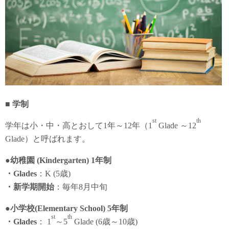
■ 学制
st
th
学年は小・中・高とおして1年～12年（1
Glade ～12
Glade）と呼ばれます。
●幼稚園 (Kindergarten) 1年制
・Glades
：K (5歳)
・新学期開始
：毎年8月中旬
●小学校(Elementary School) 5年制
st
th
・Glades
： 1
～5
Glade (6歳～10歳)