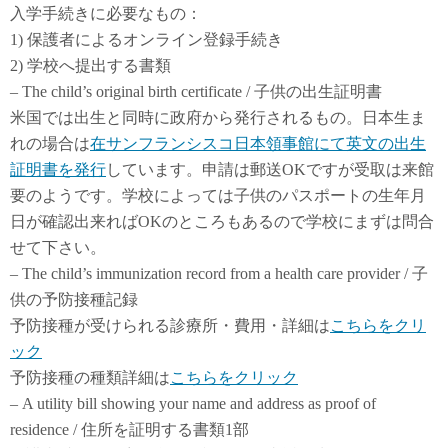
入学手続きに必要なもの：
1) 保護者によるオンライン登録手続き
2) 学校へ提出する書類
– The child’s original birth certificate / 子供の出生証明書
米国では出生と同時に政府から発行されるもの。日本生ま
れの場合は
在サンフランシスコ日本領事館にて英文の出生
証明書を発行
しています。申請は郵送OKですが受取は来館
要のようです。学校によっては子供のパスポートの生年月
日が確認出来ればOKのところもあるので学校にまずは問合
せて下さい。
– The child’s immunization record from a health care provider / 子
供の予防接種記録
予防接種が受けられる診療所・費用・詳細は
こちらをクリ
ック
予防接種の種類詳細は
こちらをクリック
– A utility bill showing your name and address as proof of
residence / 住所を証明する書類1部