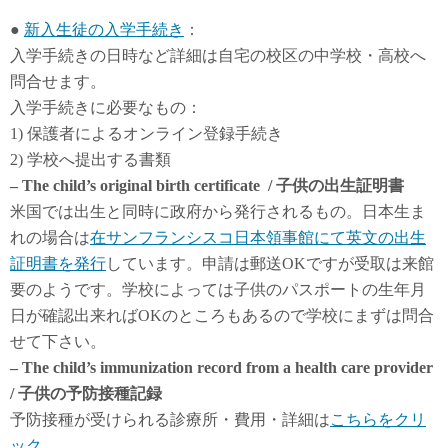
●
新入生徒の入学手続き
：
入学手続きの日時など詳細は自宅の校区の中学校・高校へ
問合せます。
入学手続きに必要なもの：
1) 保護者によるオンライン登録手続き
2) 学校へ提出する書類
– The child’s original birth certificate / 子供の出生証明書
米国では出生と同時に政府から発行されるもの。日本生ま
れの場合は
在サンフランシスコ日本領事館にて英文の出生
証明書を発行
しています。申請は郵送OKですが受取は来館
要のようです。学校によっては子供のパスポートの生年月
日が確認出来ればOKのところもあるので学校にまずは問合
せて下さい。
– The child’s immunization record from a health care provider
/ 子供の予防接種記録
予防接種が受けられる診療所・費用・詳細は
こちらをクリ
ック