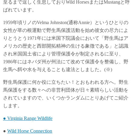
至るまで逞しく生息しておりWild HorsesまたはMustangと呼
ばれています。
1959年頃リノのVelma Johnston(通称Annie）というひとりの
女性が草の根運動で野生馬保護活動を始め彼女の尽力によ
りとうとう1971年には米国下院議会において「野生馬はア
メリカの歴史と西部開拓精神の生ける象徴である」と認識
され米国国土省により管理保護令が制定されるに至り、
1986年にはネバダ州が州法にて改めて保護令を整備し、野
生馬へ餌や水を与えることも違法としました。(※)
野生馬保護に何か役に立ちたい！とおもわれる方へ。野生
馬保護をする数々への非営利団体が日々素晴らしい活動を
されていますので、いくつかランダムにとりあげてご紹介
します。
● Virginia Range Wildlife
●
Wild Horse Connection