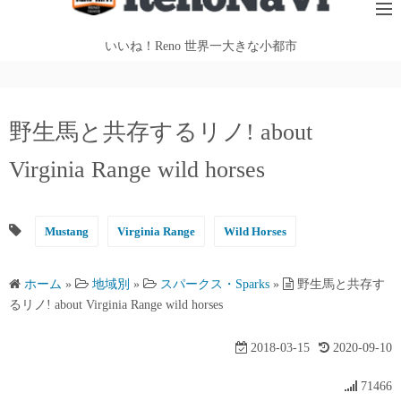
テ
ン
いいね！Reno 世界一大きな小都市
ツ
へ
ス
野生馬と共存するリノ! about
キ
ッ
Virginia Range wild horses
プ
Mustang
Virginia Range
Wild Horses
ホーム
»
地域別
»
スパークス・Sparks
»
野生馬と共存す
るリノ! about Virginia Range wild horses
2018-03-15
2020-09-10
71466