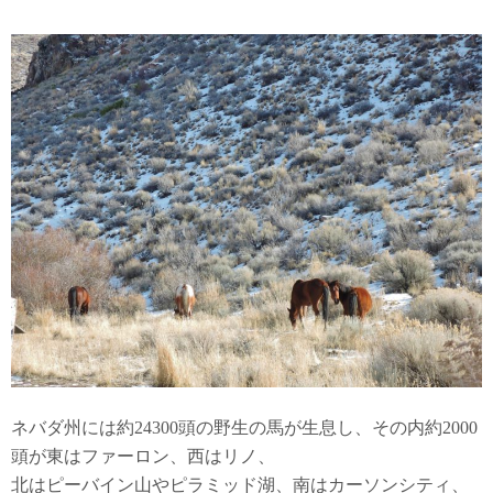
ネバダ州には約24300頭の野生の馬が生息し、その内約2000
頭が東はファーロン、西はリノ、
北はピーバイン山やピラミッド湖、南はカーソンシティ、