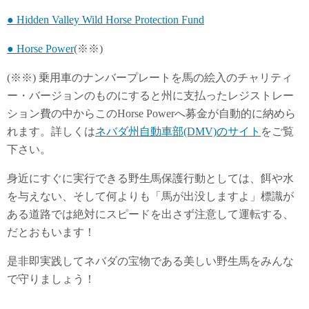
● Hidden Valley Wild Horse Protection Fund
● Horse Power
(※※)
(※※) 乗用車のナンバープレートを馬の絵入のチャリティ
ー・バージョンのものにすると州に支払ったレジストレー
ション費の中からこのHorse Powerへ募金が自動的に納めら
れます。詳しくは
ネバダ州自動車部(DMV)のサイト
をご覧
下さい。
身近にすぐに実行できる野生馬保護行動としては、餌や水
を与えない、そして何よりも「馬が出没しますよ」標識が
ある道路では絶対にスピードを出さず注意して運転する、
だとおもいます！
是非即実践してネバダの宝物である美しい野生馬をみんな
で守りましょう！