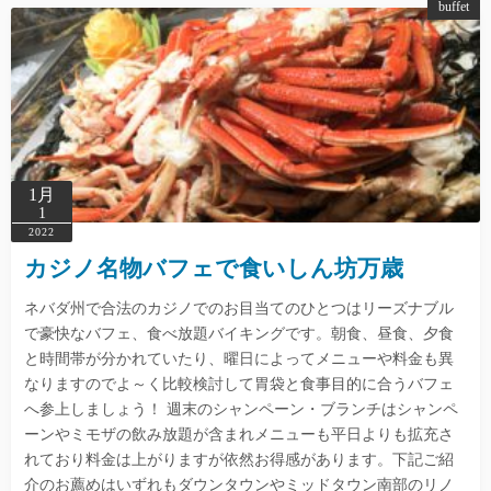
buffet
1月
1
2022
カジノ名物バフェで食いしん坊万歳
ネバダ州で合法のカジノでのお目当てのひとつはリーズナブル
で豪快なバフェ、食べ放題バイキングです。朝食、昼食、夕食
と時間帯が分かれていたり、曜日によってメニューや料金も異
なりますのでよ～く比較検討して胃袋と食事目的に合うバフェ
へ参上しましょう！ 週末のシャンペーン・ブランチはシャンペ
ーンやミモザの飲み放題が含まれメニューも平日よりも拡充さ
れており料金は上がりますが依然お得感があります。下記ご紹
介のお薦めはいずれもダウンタウンやミッドタウン南部のリノ