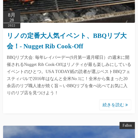
8月
28
2022
リノの定番大人気イベント、BBQリブ大
会！- Nugget Rib Cook-Off
BBQリブ大会: 毎年レイバーデー(9月第一週月曜日）の週末に開
催されるNugget Rib Cook-Offはリノティが最も楽しみにしている
イベントのひとつ。USA TODAY紙の読者が選ぶベストBBQフェ
スティバルで2016年はなんと全米No.1に！全米から集まった20
余店のリブ職人達が焼く旨～いBBQリブを食べ比べてお気に入
りのリブ店を見つけよう！
続きを読む
Fallon