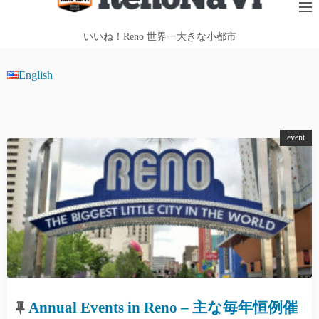
テ
ン
いいね！Reno 世界一大きな小都市
ツ
へ
English
ス
キ
ッ
event
プ
Annual Events in Reno – 主な毎年恒例催