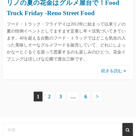
リノの夏の花金はグルメ屋台で！Food
Truck Friday -Reno Street Food
フード・トラック・フライデイは2012年に始まって以来リノの
夏の恒例イベントとしてますます定着し年々活気づいてきてい
ます。40を超える台数のフード・トラックではどこも気合の入
った美味しそーなグルメフードを販売していて、どれにしよっ
かなーとぐるぐる巡って思案するのも楽しみのひとつ。花金イ
ブニングは涼しげな公園で屋台三昧です。
続きを読む
投
1
2
3
…
6
>
稿
の
ペ