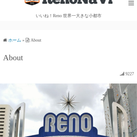
テ
ン
いいね！Reno 世界一大きな小都市
ツ
へ
ス
ホーム
»
About
キ
ッ
About
プ
9227