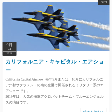
event
9月
24
2021
カリフォルニア・キャピタル・エアショ
ー
California Capital Airshow: 毎年9月または、10月にカリフォルニ
ア州都サクラメントの南の空港で開催されるミリタリー系のエ
アショーです。
2019年は、人気の海軍アクロバットチーム・ブルーエンジェル
スの演目です。