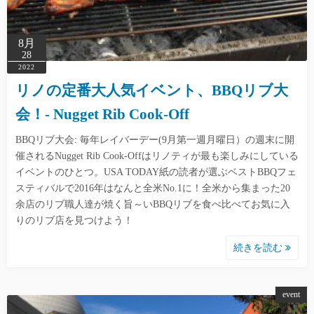
8月
28
2022
リノの定番大人気イベント、BBQリブ大
会！- Nugget Rib Cook-Off
BBQリブ大会: 毎年レイバーデー(9月第一週月曜日）の週末に開
催されるNugget Rib Cook-Offはリノティが最も楽しみにしている
イベントのひとつ。USA TODAY紙の読者が選ぶベストBBQフェ
スティバルで2016年はなんと全米No.1に！全米から集まった20
余店のリブ職人達が焼く旨～いBBQリブを食べ比べてお気に入
りのリブ店を見つけよう！
続きを読む
event