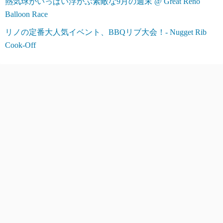
熱気球がいっぱい浮かぶ素敵な9月の週末 @ Great Reno
Balloon Race
リノの定番大人気イベント、BBQリブ大会！- Nugget Rib
Cook-Off