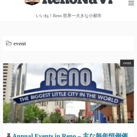
テ
ン
いいね！Reno 世界一大きな小都市
ツ
へ
ス
event
キ
ッ
プ
event
Annual Events in Reno – 主な毎年恒例催