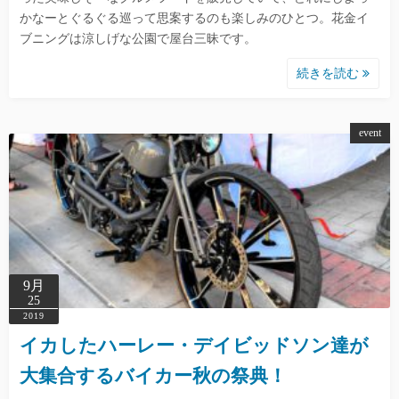
かなーとぐるぐる巡って思案するのも楽しみのひとつ。花金イ
ブニングは涼しげな公園で屋台三昧です。
続きを読む
event
9月
25
2019
イカしたハーレー・デイビッドソン達が
大集合するバイカー秋の祭典！