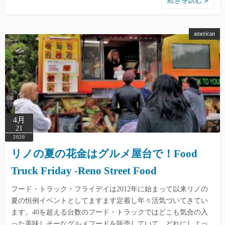
続きを読む
american
4月
21
2020
リノの夏の花金はグルメ屋台で！Food
Truck Friday -Reno Street Food
フード・トラック・フライデイは2012年に始まって以来リノの
夏の恒例イベントとしてますます定着し年々活気づいてきてい
ます。40を超える台数のフード・トラックではどこも気合の入
った美味しそーなグルメフードを販売していて、どれにしよっ