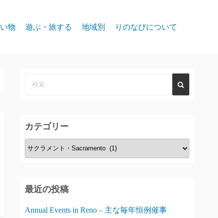
い物
遊ぶ・旅する
地域別
りのなびについて
event
スパークス
お問合せ
リノ北部
プライバシー
リノ中心部
リノ南部
カテゴリー
タホー湖
カ
テ
ゴ
リ
最近の投稿
ー
Annual Events in Reno – 主な毎年恒例催事