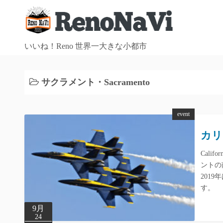
コ
ン
テ
ン
いいね！Reno 世界一大きな小都市
ツ
へ
サクラメント・Sacramento
ス
キ
ッ
event
プ
カリ
Cali
ントの
201
す。
9月
24