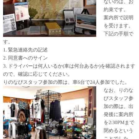
ないのは、お
約束です。
案内所で説明
を受けます。
下記の手順で
す。
1.
緊急連絡先の記述
2.
同意書へのサイン
3.
ドライバーは何人いるか
(
車は何台あるか
)
を確認されます
ので、確認に応じてください。
りのなびスタッフ参加の際は、車
6
台で
24
人参加でした。
なお、りのな
びスタッフ参
加の際は、出
発後に案内所
を2:30PMまで
閉めるという
ことでした。