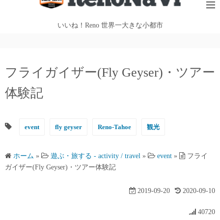
テ
ン
いいね！Reno 世界一大きな小都市
ツ
へ
ス
フライガイザー(Fly Geyser)・ツアー
キ
ッ
体験記
プ
event
fly geyser
Reno-Tahoe
観光
ホーム
»
遊ぶ・旅する - activity / travel
»
event
»
フライ
ガイザー(Fly Geyser)・ツアー体験記
2019-09-20
2020-09-10
40720