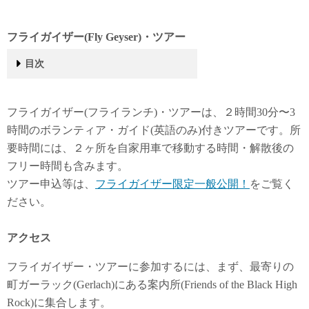
フライガイザー(Fly Geyser)・ツアー
目次
フライガイザー(Fly Geyser)・ツアー
アクセス
ガーラック(Gerlach)
ツアー開始
目的地１: バーニングマン・アート
目的地2: フライガイザー
トレイル巡回
トイレについて
服装について
その他
こんな物も
フライガイザー(フライランチ)・ツアーは、２時間30分〜3
時間のボランティア・ガイド(英語のみ)付きツアーです。所
要時間には、２ヶ所を自家用車で移動する時間・解散後の
フリー時間も含みます。
ツアー申込等は、
フライガイザー限定一般公開！
をご覧く
ださい。
アクセス
フライガイザー・ツアーに参加するには、まず、最寄りの
町ガーラック(Gerlach)にある案内所(Friends of the Black High
Rock)に集合します。