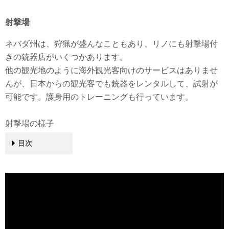
射撃場
ネバダ州は、狩猟が盛んなこともあり、リノにも射撃場付
きの銃器店がいくつかあります。
他の観光地のように海外観光客向けのサービスはありませ
んが、日本からの観光客でも銃器をレンタルして、試射が
可能です。護身用のトレーニングも行っています。
射撃場の様子
目次
射撃場の様子
店舗情報
スライドショー