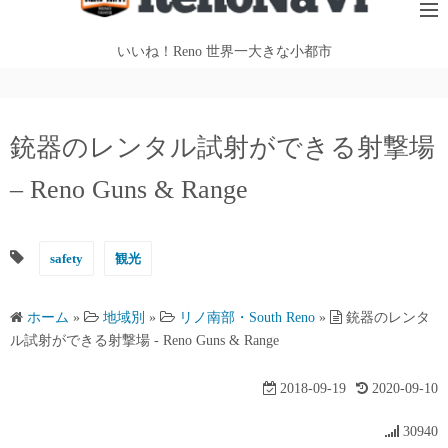
テ
ン
いいね！Reno 世界一大きな小都市
ツ
へ
ス
銃器のレンタル試射ができる射撃場
キ
ッ
– Reno Guns & Range
プ
safety
観光
ホーム
»
地域別
»
リノ南部・South Reno
»
銃器のレンタ
ル試射ができる射撃場 - Reno Guns & Range
2018-09-19
2020-09-10
30940