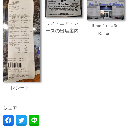
リノ・エア・レ
Reno Guns &
ースの出店案内
Range
レシート
シェア