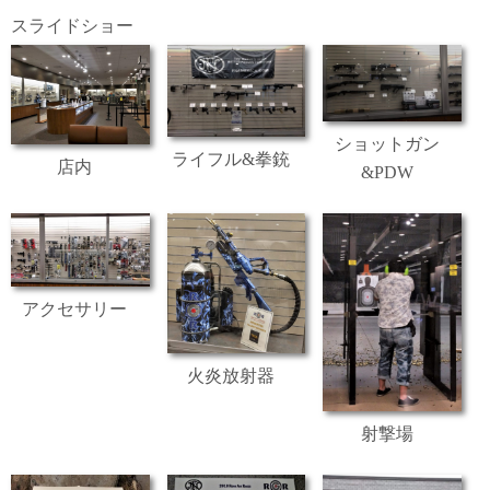
スライドショー
ショットガン
ライフル&拳銃
店内
&PDW
アクセサリー
火炎放射器
射撃場