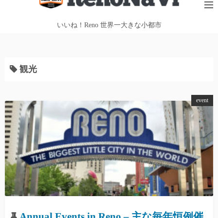
テ
ン
いいね！Reno 世界一大きな小都市
ツ
へ
ス
観光
キ
ッ
プ
event
Annual Events in Reno – 主な毎年恒例催