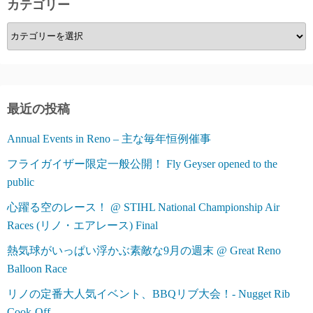
カテゴリー
送
カ
り
テ
ゴ
リ
ー
最近の投稿
Annual Events in Reno – 主な毎年恒例催事
フライガイザー限定一般公開！ Fly Geyser opened to the
public
心躍る空のレース！ @ STIHL National Championship Air
Races (リノ・エアレース) Final
熱気球がいっぱい浮かぶ素敵な9月の週末 @ Great Reno
Balloon Race
リノの定番大人気イベント、BBQリブ大会！- Nugget Rib
Cook-Off