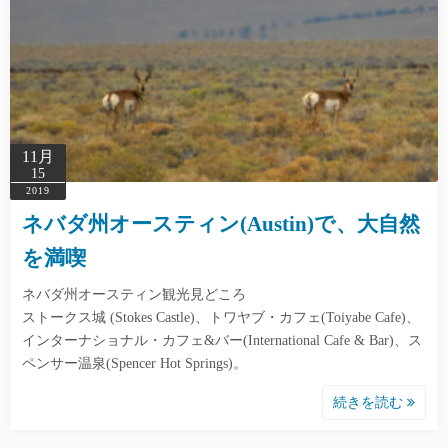
11月
15
2019
ネバダ州オースティン(Austin)で、大自然
を満喫
ネバダ州オースティン観光見どころ
ストークス城 (Stokes Castle)、トワヤブ・カフェ(Toiyabe Cafe)、
インターナショナル・カフェ&バー(International Cafe & Bar)、ス
ペンサー温泉(Spencer Hot Springs)。
続きを読む