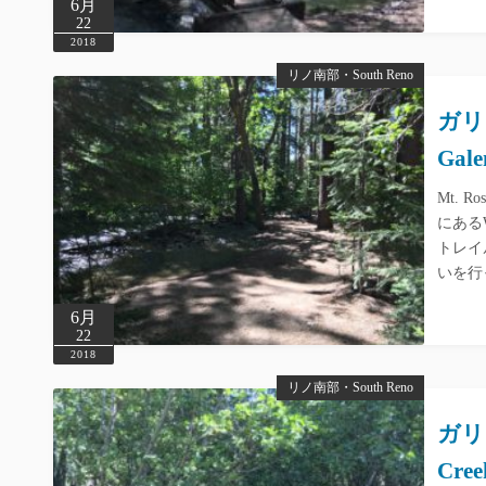
6月
22
2018
リノ南部・South Reno
ガリー
Gale
Mt. R
にあるW
トレイ
いを行
6月
22
2018
リノ南部・South Reno
ガリー
Cree