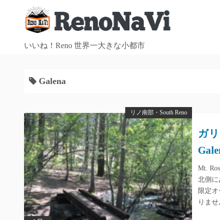
コ
ン
テ
ン
いいね！Reno 世界一大きな小都市
ツ
へ
Galena
ス
キ
ッ
リノ南部・South Reno
プ
ガリー
Gale
Mt. R
北側にある
限定オ
りませ