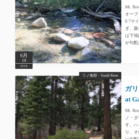
Mt. R
オープ
0.7マ
ぎ、森
は下地
が勾配
6月
19
2018
リノ南部・South Reno
ガリー
at G
Mt. R
ノ・ダ
す。ハ
り、その