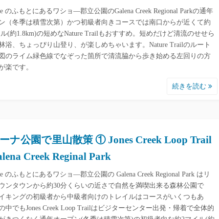
ose のふもとにあるワショ―郡立公園のGalena Creek Regional Parkの通年
ン（冬季は積雪次第）かつ初級者向きコースでは南口からが近くて約
イル(約1.8km)の短めなNature Trailもおすすめ。短めだけど清流のせせら
林浴、ちょっぴり山登り、が楽しめちゃいます。Nature Trailのルート
図のライム緑色線でなぞった箇所で清流脇から歩き始める左回りの方
が楽です。
続きを読む
ナ公園で里山散策 ① Jones Creek Loop Trail
alena Creek Reginal Park
ose のふもとにあるワショ―郡立公園の Galena Creek Regional Park はリ
ウンタウンから約30分くらいの近さで自然を満喫出来る森林公園で
イキングの初級者から中級者向けのトレイルはコースがいくつもあ
中でもJones Creek Loop Trailはビジターセンター出発・帰着で全体的