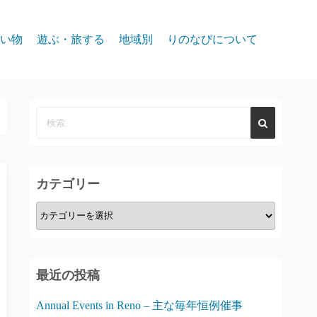
い物
遊ぶ・旅する
地域別
りのなびについて
event
スパークス
お問合せ
リノ北部
プライバシー
リノ中心部
リノ南部
カテゴリー
タホー湖
カ
テ
ゴ
リ
最近の投稿
ー
Annual Events in Reno – 主な毎年恒例催事