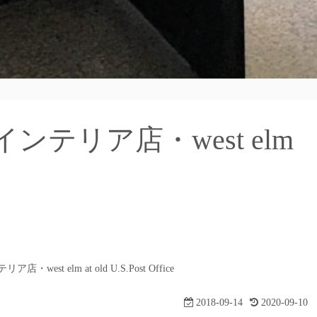
テリア店・west elm
st elm at old U.S.Post Office
2018-09-14
2020-09-10