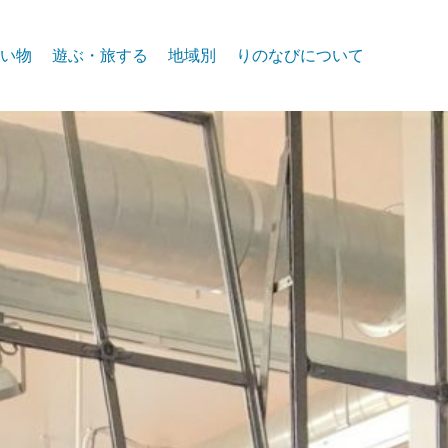
い物
遊ぶ・旅する
地域別
りのなびについて
event
スパークス
お問合せ
リノ北部
プライバシー
リノ中心部
リノ南部
タホー湖