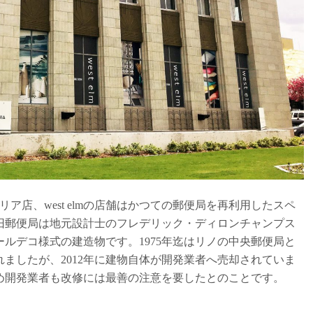
ア店、west elmの店舗はかつての郵便局を再利用したスペ
旧郵便局は地元設計士のフレデリック・ディロンチャンプス
ールデコ様式の建造物です。1975年迄はリノの中央郵便局と
ましたが、2012年に建物自体が開発業者へ売却されていま
ため開発業者も改修には最善の注意を要したとのことです。