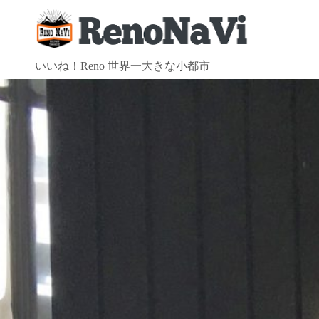
コ
ン
テ
ン
いいね！Reno 世界一大きな小都市
ツ
へ
ス
キ
ッ
プ