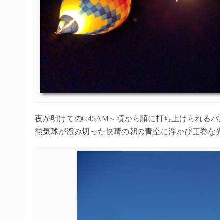
夜が明けての6:45AM～頃から順に打ち上げられる
熱気球が澄み切った快晴の朝の青空に浮かび圧巻な