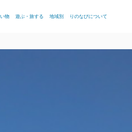
い物
遊ぶ・旅する
地域別
りのなびについて
event
スパークス
お問合せ
リノ北部
プライバシー
リノ中心部
リノ南部
タホー湖