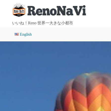
コ
ン
テ
ン
いいね！Reno 世界一大きな小都市
ツ
English
へ
ス
キ
ッ
プ