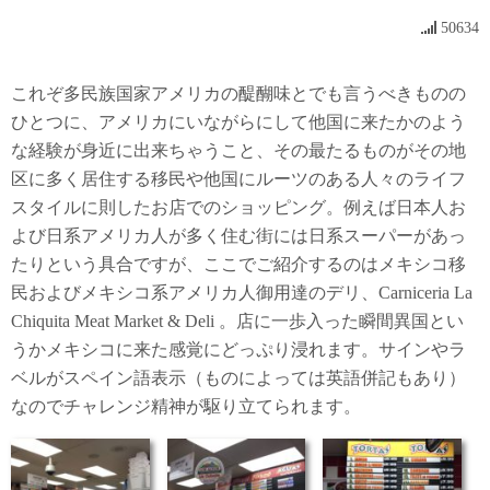
50634
これぞ多民族国家アメリカの醍醐味とでも言うべきものの
ひとつに、アメリカにいながらにして他国に来たかのよう
な経験が身近に出来ちゃうこと、その最たるものがその地
区に多く居住する移民や他国にルーツのある人々のライフ
スタイルに則したお店でのショッピング。例えば日本人お
よび日系アメリカ人が多く住む街には日系スーパーがあっ
たりという具合ですが、ここでご紹介するのはメキシコ移
民およびメキシコ系アメリカ人御用達のデリ、Carniceria La
Chiquita Meat Market & Deli 。店に一歩入った瞬間異国とい
うかメキシコに来た感覚にどっぷり浸れます。サインやラ
ベルがスペイン語表示（ものによっては英語併記もあり）
なのでチャレンジ精神が駆り立てられます。