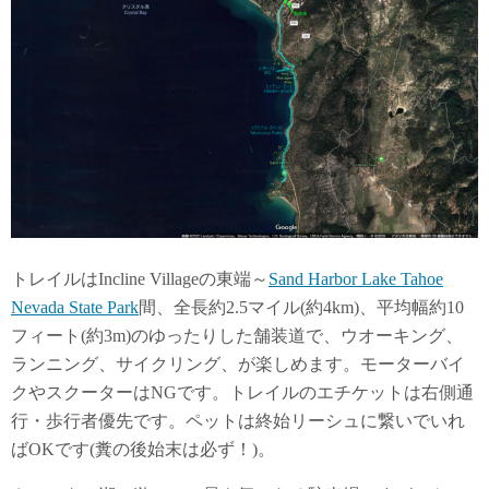
トレイルはIncline Villageの東端～
Sand Harbor Lake Tahoe
Nevada State Park
間、全長約2.5マイル(約4km)、平均幅約10
フィート(約3m)のゆったりした舗装道で、ウオーキング、
ランニング、サイクリング、が楽しめます。モーターバイ
クやスクーターはNGです。トレイルのエチケットは右側通
行・歩行者優先です。ペットは終始リーシュに繋いでいれ
ばOKです(糞の後始末は必ず！)。