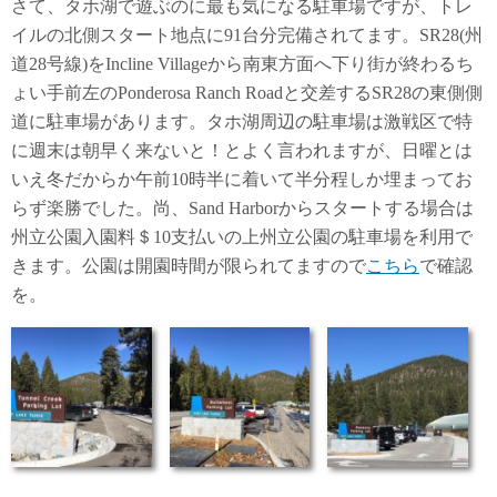
さて、タホ湖で遊ぶのに最も気になる駐車場ですが、トレ
イルの北側スタート地点に91台分完備されてます。SR28(州
道28号線)をIncline Villageから南東方面へ下り街が終わるち
ょい手前左のPonderosa Ranch Roadと交差するSR28の東側側
道に駐車場があります。タホ湖周辺の駐車場は激戦区で特
に週末は朝早く来ないと！とよく言われますが、日曜とは
いえ冬だからか午前10時半に着いて半分程しか埋まってお
らず楽勝でした。尚、Sand Harborからスタートする場合は
州立公園入園料＄10支払いの上州立公園の駐車場を利用で
きます。公園は開園時間が限られてますので
こちら
で確認
を。