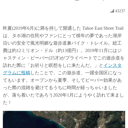
43237
昨夏(2019年6月)に満を持して開通した Tahoe East Shore Trail
は、タホ湖の住民やファンにとって積年の夢であった湖岸
沿いの安全で風光明媚な遊歩道兼バイク・トレイル。総工
費は約12ミリオン・ドル（約13億円）。2019年11月にはジ
ャスティン・ビーバー(25才)がプライベートでこの遊歩道を
訪れた際に「お祈りと瞑想をしに来たんだ。」と
インスタ
グラムに投稿
したことで、この遊歩道、一躍全国区になっ
てもいます。オープンから夏季、そしてビーバー効果があ
った際の混雑を避けてるうちに時間が経っちゃいました
が、落ち着いたであろう2020年1月にようやく訪れて来まし
た！