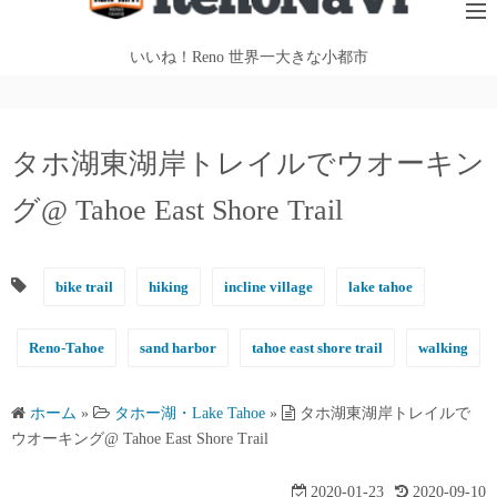
テ
ン
いいね！Reno 世界一大きな小都市
ツ
へ
ス
タホ湖東湖岸トレイルでウオーキン
キ
ッ
グ@ Tahoe East Shore Trail
プ
bike trail
hiking
incline village
lake tahoe
Reno-Tahoe
sand harbor
tahoe east shore trail
walking
ホーム
»
タホー湖・Lake Tahoe
»
タホ湖東湖岸トレイルで
ウオーキング@ Tahoe East Shore Trail
2020-01-23
2020-09-10